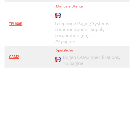
Manuale Utente
Telephone Paging Systems -
TPU60B
Communications Supply
Corporation [en] ,
29 pagine
Specifiche
CAM2
Bogen CAM2 Specifications,
16 pagine