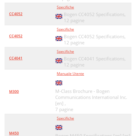
Specifiche
CC4052
Bogen CC4052 Specifications,
12 pagine
Specifiche
CC4052
Bogen CC4052 Specifications,
12 pagine
Specifiche
CC4041
Bogen CC4041 Specifications,
12 pagine
Manuale Utente
M-Class Brochure - Bogen
M300
Communications International Inc.
[en] ,
7 pagine
Specifiche
M450
Bogen M450 Specifications [en] [es]