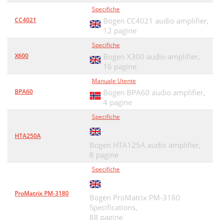
Specifiche
CC4021
Bogen CC4021 audio amplifier,
12 pagine
Specifiche
X600
Bogen X300 audio amplifier,
16 pagine
Manuale Utente
BPA60
Bogen BPA60 audio amplifier,
4 pagine
Specifiche
HTA250A
Bogen HTA125A audio amplifier,
8 pagine
Specifiche
ProMatrix PM-3180
Bogen ProMatrix PM-3180
Specifications,
88 pagine