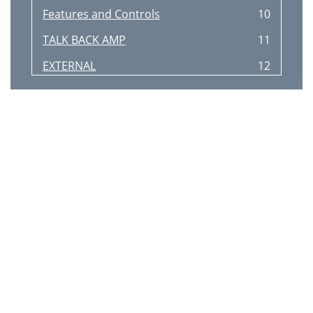
Features and Controls
10
TALK BACK AMP
11
EXTERNAL
12
24V RELAY
12
Figure 11 –
12
Figure 12 –
12
Field Programming
13
ZPM3 Functional Block Diagram
15