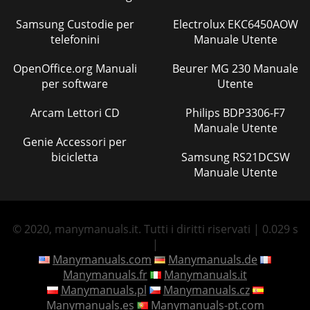
Samsung Custodie per
Electrolux EKC6450AOW
telefonini
Manuale Utente
OpenOffice.org Manuali
Beurer MG 230 Manuale
per software
Utente
Arcam Lettori CD
Philips BDP3306-F7
Manuale Utente
Genie Accessori per
bicicletta
Samsung RS21DCSW
Manuale Utente
© 2020, manymanuals.it. Tutti i diritti riservati | 0.029 s
|
Manymanuals.com
Manymanuals.de
Manymanuals.fr
Manymanuals.it
Manymanuals.pl
Manymanuals.cz
Manymanuals.es
Manymanuals-pt.com