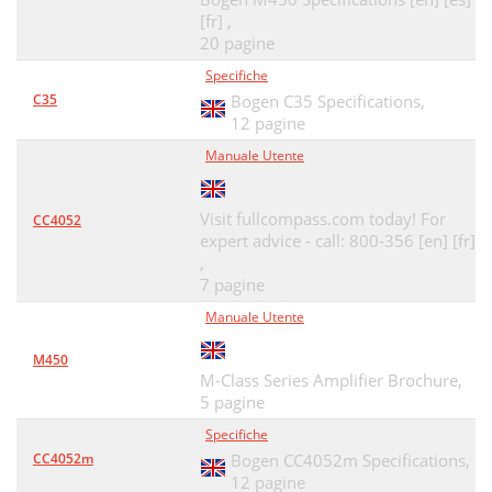
[fr] ,
20 pagine
Specifiche
C35
Bogen C35 Specifications,
12 pagine
Manuale Utente
Visit fullcompass.com today! For
CC4052
expert advice - call: 800-356 [en] [fr]
,
7 pagine
Manuale Utente
M450
M-Class Series Amplifier Brochure,
5 pagine
Specifiche
CC4052m
Bogen CC4052m Specifications,
12 pagine