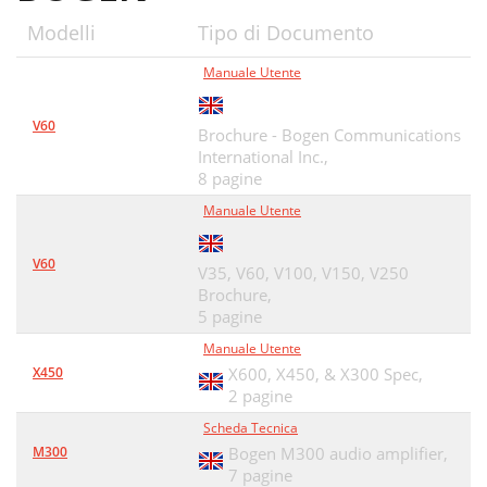
Modelli
Tipo di Documento
Manuale Utente
V60
Brochure - Bogen Communications
International Inc.,
8 pagine
Manuale Utente
V60
V35, V60, V100, V150, V250
Brochure,
5 pagine
Manuale Utente
X450
X600, X450, & X300 Spec,
2 pagine
Scheda Tecnica
M300
Bogen M300 audio amplifier,
7 pagine