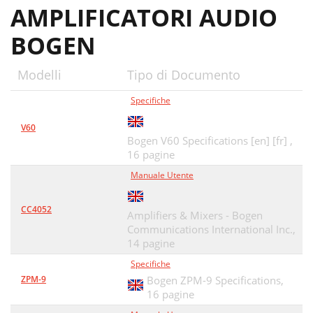
AMPLIFICATORI AUDIO
BOGEN
Modelli
Tipo di Documento
Specifiche
V60
Bogen V60 Specifications [en] [fr] ,
16 pagine
Manuale Utente
CC4052
Amplifiers & Mixers - Bogen
Communications International Inc.,
14 pagine
Specifiche
ZPM-9
Bogen ZPM-9 Specifications,
16 pagine