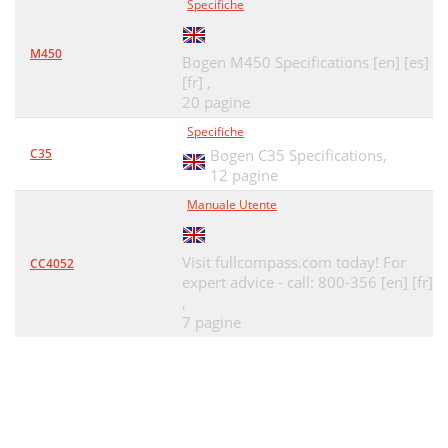
Specifiche
M450
Bogen M450 Specifications [en] [es]
[fr] ,
20 pagine
Specifiche
C35
Bogen C35 Specifications,
12 pagine
Manuale Utente
Visit fullcompass.com today! For
CC4052
expert advice - call: 800-356 [en] [fr]
,
7 pagine