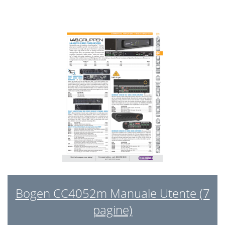
Bogen CC4052m Manuale Utente (7
pagine)