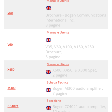
Manuale Utente
V60
Brochure - Bogen Communications
International Inc.,
8 pagine
Manuale Utente
V60
V35, V60, V100, V150, V250
Brochure,
5 pagine
Manuale Utente
X450
X600, X450, & X300 Spec,
2 pagine
Scheda Tecnica
M300
Bogen M300 audio amplifier,
7 pagine
Specifiche
CC4021
Bogen CC4021 audio amplifier,
12 pagine