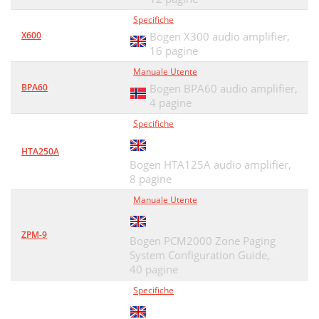
Specifiche
X600
Bogen X300 audio amplifier,
16 pagine
Manuale Utente
BPA60
Bogen BPA60 audio amplifier,
4 pagine
Specifiche
HTA250A
Bogen HTA125A audio amplifier,
8 pagine
Manuale Utente
ZPM-9
Bogen PCM2000 Zone Paging
System Configuration Guide,
40 pagine
Specifiche