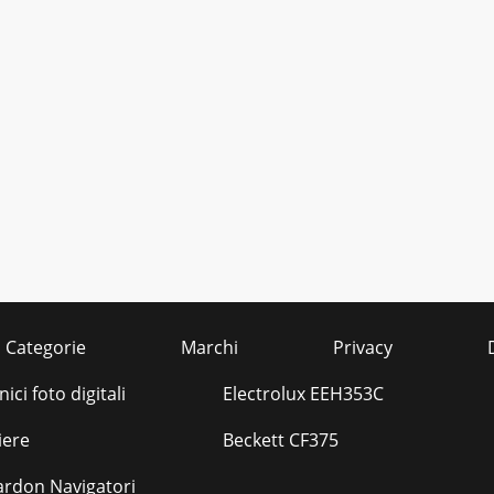
Categorie
Marchi
Privacy
ici foto digitali
Electrolux EEH353C
iere
Beckett CF375
rdon Navigatori