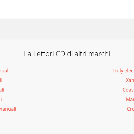
La Lettori CD di altri marchi
uali
Truly ele
i
Xan
li
Coas
i
Mar
manuali
Cro