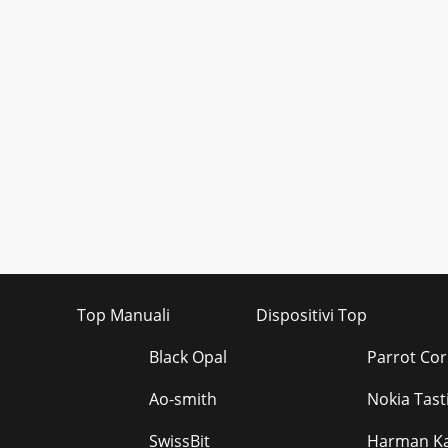
Top Manuali
Dispositivi Top
Black Opal
Parrot Corn
Ao-smith
Nokia Tast
SwissBit
Harman Ka