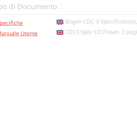
po di Documento
Bogen CDC-3 Specifications
pecifiche
CDC3 Spec CD Player,
2 pag
anuale Utente