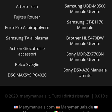
Samsung UBD-M9500
Attero Tech
Manuale Utente
Fujitsu Router
Samsung GT-E1170
Euro-Pro Aspirapolvere
Manuale
Samsung TV al plasma
Brother HL 5470DW
Manuale Utente
Actron Giocattoli e
accessori
Sony MDR-ZX770BN
Manuale Utente
Pelco Sveglie
Sony DSX-A30 Manuale
DSC MAXSYS PC4020
Utente
© 2020, manymanuals.it. Tutti i diritti riservati | 0.019 s
|
Manymanuals.com
Manymanuals.de