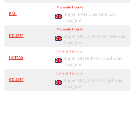
Manuale Utente
BAH
Bogen BAH User Manual,
2 pagine
Manuale Utente
DDU250
Bogen DDU250 User's Manual,
1 pagine
Scheda Tecnica
UHT800
Bogen UHT800 microphone,
2 pagine
Scheda Tecnica
GDU150
Bogen DDU250 microphone,
8 pagine