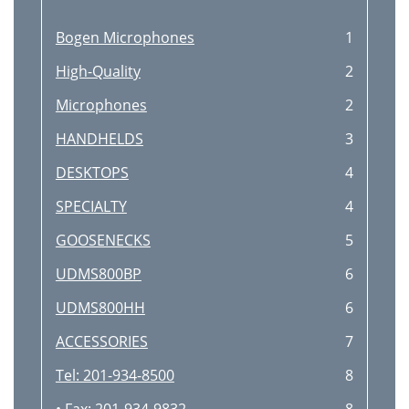
Bogen Microphones
1
High-Quality
2
Microphones
2
HANDHELDS
3
DESKTOPS
4
SPECIALTY
4
GOOSENECKS
5
UDMS800BP
6
UDMS800HH
6
ACCESSORIES
7
Tel: 201-934-8500
8