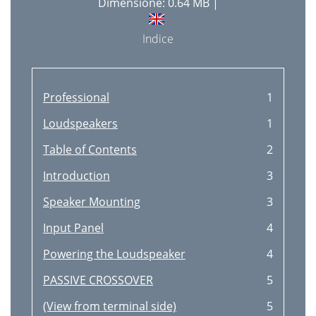
Dimensione: 0.64 MB |
Indice
Professional
1
Loudspeakers
1
Table of Contents
2
Introduction
3
Speaker Mounting
3
Input Panel
4
Powering the Loudspeaker
4
PASSIVE CROSSOVER
5
(View from terminal side)
5